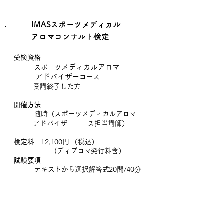
IMASスポーツメディカル
アロマコンサルト検定
受検資格
メディカルアロマ
スポーツ
アドバイザー
コース
受講終了した方
開催方法
随時（スポーツメディカルアロマ
アドバイザーコース担当講師）
検定料
12,100円 （税込）
(ディプロマ発行料含）
試験要項
​ テキストから選択解答式20問/40分
合格点
筆記試験• 5名の実技レポート
成分表まとめ提出
受講証明書
有